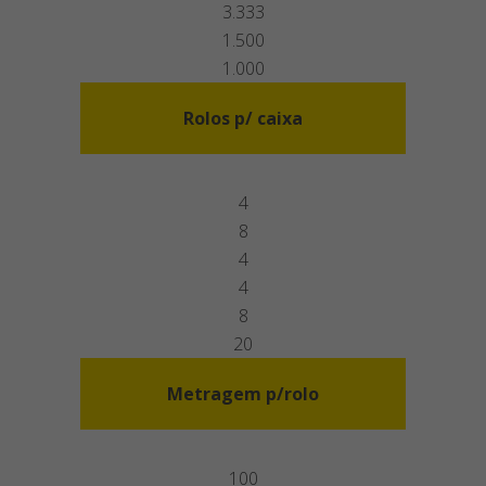
3.333
1.500
1.000
Rolos p/ caixa
4
8
4
4
8
20
Metragem p/rolo
100