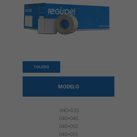
TOLEDO
MODELO
040×030
040×040
040×050
040×055