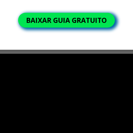
gerar retrabalho, atrasos e perda de margem no varejo.
BAIXAR GUIA GRATUITO
Canal Regispel