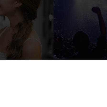
Os maiores custos da sua operação
podem estar nos suprimentos!
Nossas mídias
Entenda como falhas em bobinas, etiquetas e rótulos podem