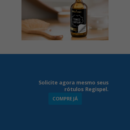
Solicite agora mesmo seus
rótulos Regispel.
COMPRE JÁ