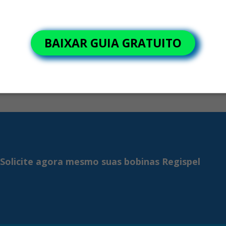
Entenda como falhas em bobinas, etiquetas e rótulos podem
gerar retrabalho, atrasos e perda de margem no varejo.
BAIXAR GUIA GRATUITO
Solicite agora mesmo suas bobinas Regispel