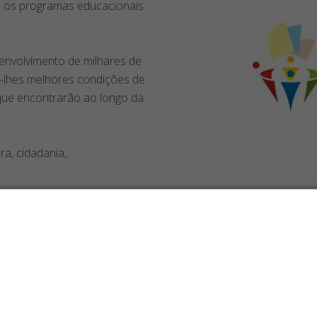
ra os programas educacionais
senvolvimento de milhares de
o-lhes melhores condições de
que encontrarão ao longo da
ra, cidadania,
Os maiores custos da sua operação
podem estar nos suprimentos!