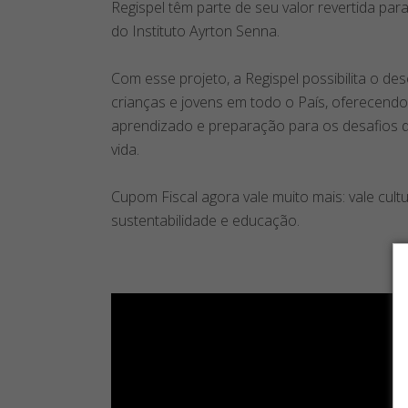
Regispel têm parte de seu valor revertida pa
do Instituto Ayrton Senna.
Com esse projeto, a Regispel possibilita o de
crianças e jovens em todo o País, oferecend
aprendizado e preparação para os desafios 
vida.
Cupom Fiscal agora vale muito mais: vale cultu
sustentabilidade e educação.