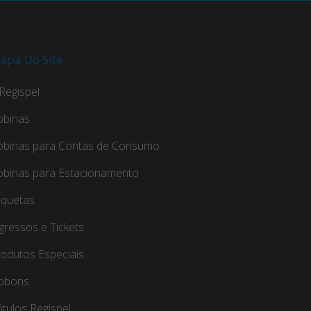
apa Do Site
Regispel
obinas
obinas para Contas de Consumo
obinas para Estacionamento
iquetas
gressos e Tickets
odutos Especiais
ibbons
tulos Regispel