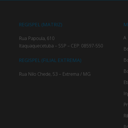
REGISPEL (MATRIZ)
M
A 
Rua Papoula, 610
Itaquaquecetuba – SSP – CEP: 08597-550
B
REGISPEL (FILIAL EXTREMA)
B
B
Rua Nilo Chede, 53 – Extrema / MG
Et
In
Pr
R
Ró