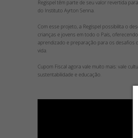
Regispel têm parte de seu valor revertida pa
do Instituto Ayrton Senna.
Com esse projeto, a Regispel possibilita o de
crianças e jovens em todo o País, oferecend
aprendizado e preparação para os desafios 
vida.
Cupom Fiscal agora vale muito mais: vale cultu
sustentabilidade e educação.