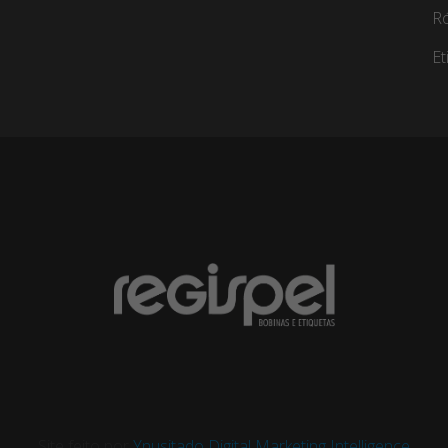
Ró
Et
Site feito por
Ynusitado Digital Marketing Intelligence