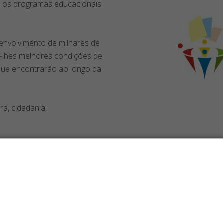
ra os programas educacionais
senvolvimento de milhares de
o-lhes melhores condições de
que encontrarão ao longo da
ra, cidadania,
Os maiores custos da sua operação
podem estar nos suprimentos!