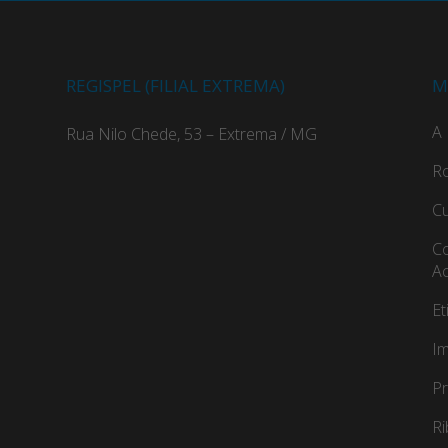
REGISPEL (FILIAL EXTREMA)
M
A 
Rua Nilo Chede, 53 – Extrema / MG
Ro
C
Co
A
Et
Im
Pr
R