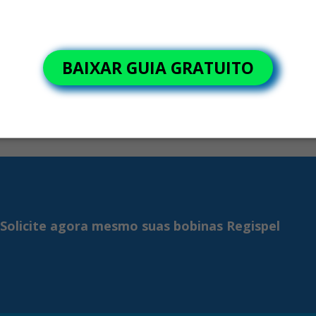
Entenda como falhas em bobinas, etiquetas e rótulos podem
gerar retrabalho, atrasos e perda de margem no varejo.
BAIXAR GUIA GRATUITO
Solicite agora mesmo suas bobinas Regispel