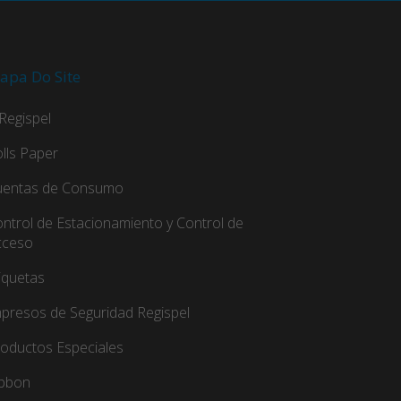
apa Do Site
Regispel
lls Paper
uentas de Consumo
ntrol de Estacionamiento y Control de
cceso
iquetas
presos de Seguridad Regispel
oductos Especiales
ibbon