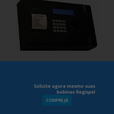
Relógio de Pontos – REP
Solicite agora mesmo suas
bobinas Regispel
COMPRE JÁ