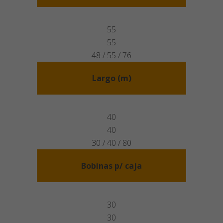
55
55
48 / 55 / 76
Largo (m)
40
40
30 / 40 / 80
Bobinas p/ caja
30
30