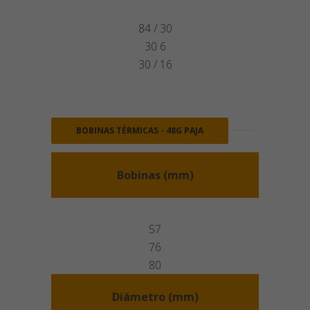
84 / 30
30 6
30 / 16
BOBINAS TÉRMICAS - 48G PAJA
Bobinas (mm)
57
76
80
Diámetro (mm)