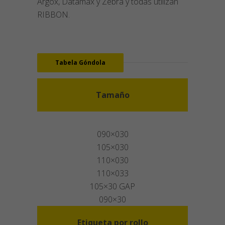
Argox, Datamax y Zebra y todas utilizan
RIBBON.
Tabela Góndola
Tamaño
090×030
105×030
110×030
110×033
105×30 GAP
090×30
Etiqueta por rollo