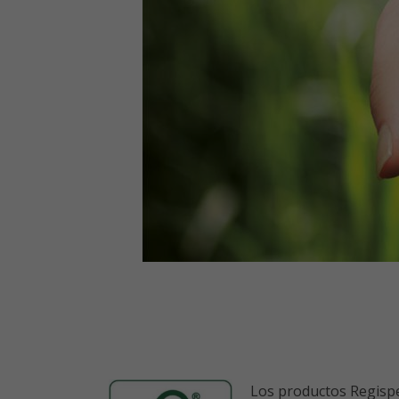
Los productos Regispel