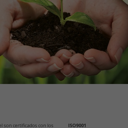
 son certificados con los
ISO9001