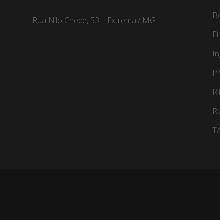
B
Rua Nilo Chede, 53 – Extrema / MG
Et
In
Pr
R
Ró
TA