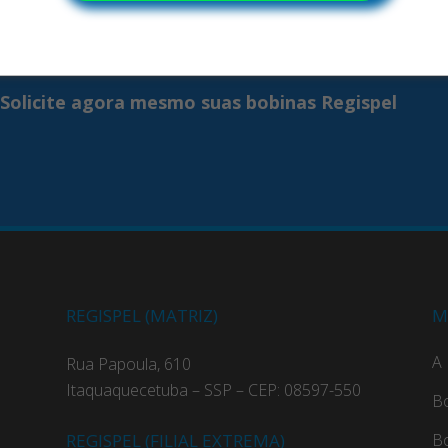
Solicite agora mesmo suas bobinas Regispel
REGISPEL (MATRIZ)
M
A 
Rua Papoula, 610
Itaquaquecetuba – SSP – CEP: 08597-550
B
REGISPEL (FILIAL EXTREMA)
B