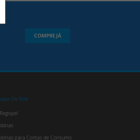
COMPRE JÁ
apa Do Site
Regispel
obinas
obinas para Contas de Consumo