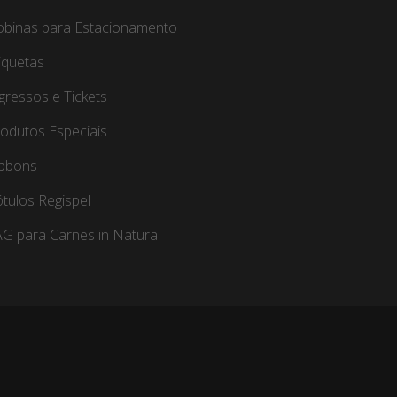
obinas para Estacionamento
iquetas
gressos e Tickets
odutos Especiais
ibbons
tulos Regispel
G para Carnes in Natura