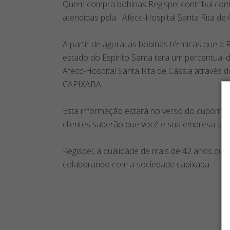
Quem compra bobinas Regispel contribui com 
atendidas pela Afecc-Hospital Santa Rita de 
A partir de agora, as bobinas térmicas que a 
estado do Espírito Santa terá um percentual d
Afecc-Hospital Santa Rita de Cássia através 
CAPIXABA.
Esta informação estará no verso do cupom de
clientes saberão que você e sua empresa ab
Regispel, a qualidade de mais de 42 anos que
colaborando com a sociedade capixaba.