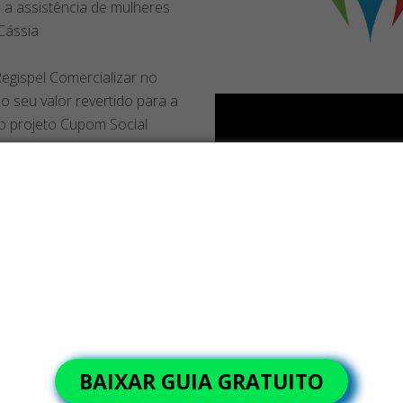
a assistência de mulheres
Cássia
Regispel Comercializar no
o seu valor revertido para a
do projeto Cupom Social
 suas bobinas. Assim, seus
Os maiores custos da sua operação
raçam essa importante causa.
podem estar nos suprimentos!
 você já conhece e aprova
Entenda como falhas em bobinas, etiquetas e rótulos podem
gerar retrabalho, atrasos e perda de margem no varejo.
BAIXAR GUIA GRATUITO