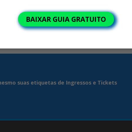
a canais de atendimento
gerar retrabalho, atrasos e perda de margem no varejo.
s diversas demandas e
dades específicas.
BAIXAR GUIA GRATUITO
mesmo suas etiquetas de Ingressos e Tickets