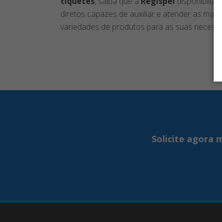
tíquetes
, saiba que a
Regispel
disponibiliz
diretos capazes de auxiliar e atender as mai
variedades de produtos para as suas necessi
Solicite agora 