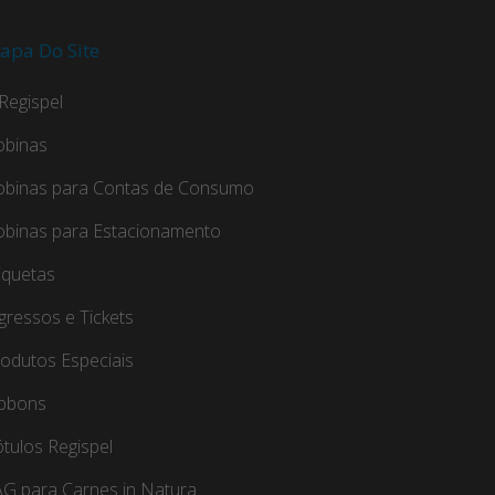
apa Do Site
Regispel
obinas
obinas para Contas de Consumo
obinas para Estacionamento
iquetas
gressos e Tickets
odutos Especiais
ibbons
tulos Regispel
G para Carnes in Natura