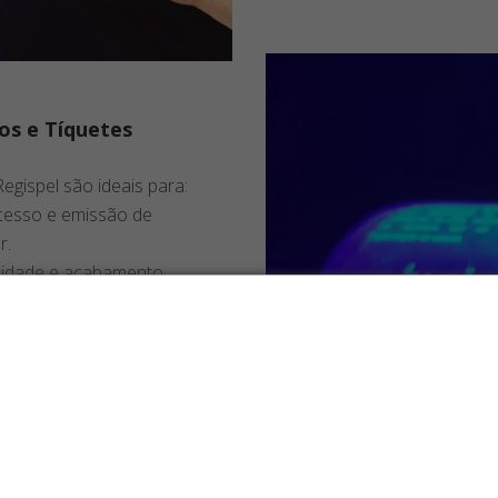
os e Tíquetes
egispel são ideais para:
acesso e emissão de
r.
icidade e acabamento
s e resistentes, com
Os maiores custos da sua operação
es.
podem estar nos suprimentos!
os e Tíquetes?
nas para ingressos e
Entenda como falhas em bobinas, etiquetas e rótulos podem