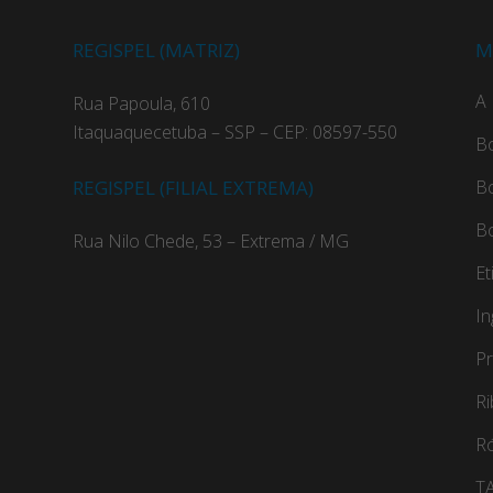
REGISPEL (MATRIZ)
M
A 
Rua Papoula, 610
Itaquaquecetuba – SSP – CEP: 08597-550
B
REGISPEL (FILIAL EXTREMA)
B
B
Rua Nilo Chede, 53 – Extrema / MG
Et
In
Pr
R
Ró
TA