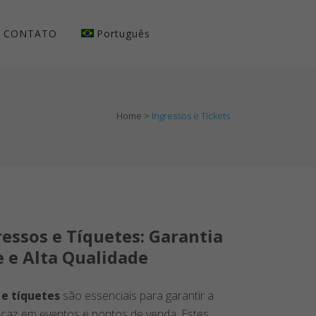
CONTATO
Português
Home
>
Ingressos e Tickets
essos e Tíquetes: Garantia
e e Alta Qualidade
 e tíquetes
são essenciais para garantir a
eficaz em eventos e pontos de venda. Estes