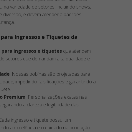
a variedade de setores, incluindo shows,
e diversão, e devem atender a padrões
urança.
 para Ingressos e Tíquetes da
 para ingressos e tíquetes
que atendem
 de setores que demandam alta qualidade e
idade
: Nossas bobinas são projetadas para
cidade, impedindo falsificações e garantindo a
quete.
ão Premium
: Personalizações exatas nas
segurando a clareza e legibilidade das
 Cada ingresso e tíquete possui um
indo a excelência e o cuidado na produção.