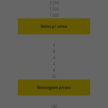
3.333
1.500
1.000
Rolos p/ caixa
4
8
4
4
8
20
Metragem p/rolo
100