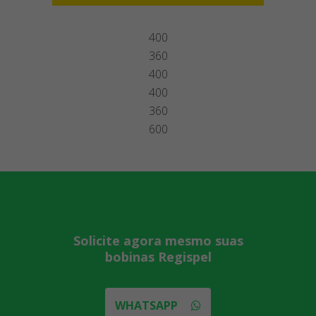
400
360
400
400
360
600
Solicite agora mesmo suas
bobinas Regispel
WHATSAPP