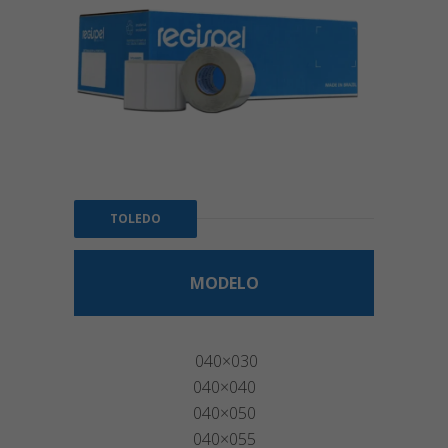
TOLEDO
MODELO
040×030
040×040
040×050
040×055