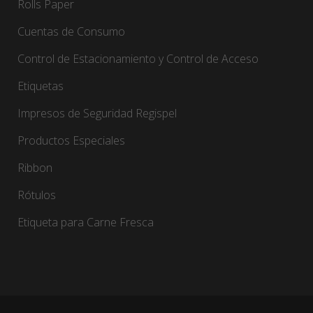
Rolls Paper
Cuentas de Consumo
Control de Estacionamiento y Control de Acceso
Etiquetas
Impresos de Seguridad Regispel
Productos Especiales
Ribbon
Rótulos
Etiqueta para Carne Fresca