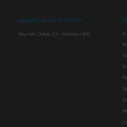
REGISPEL (FILIAL EXTREMA)
M
A 
Rua Nilo Chede, 53 – Extrema / MG
Ro
In
Pa
Re
Se
Es
R
La