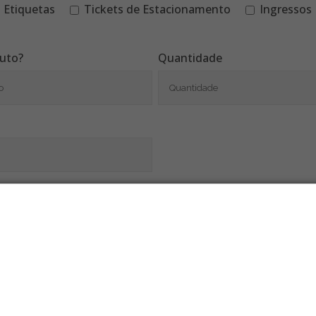
Etiquetas
Tickets de Estacionamento
Ingressos
duto?
Quantidade
Os maiores custos da sua operação
podem estar nos suprimentos!
Entenda como falhas em bobinas, etiquetas e rótulos podem